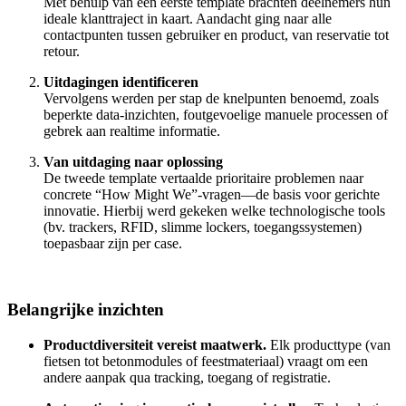
Met behulp van een eerste template brachten deelnemers hun
ideale klanttraject in kaart. Aandacht ging naar alle
contactpunten tussen gebruiker en product, van reservatie tot
retour.
Uitdagingen identificeren
Vervolgens werden per stap de knelpunten benoemd, zoals
beperkte data-inzichten, foutgevoelige manuele processen of
gebrek aan realtime informatie.
Van uitdaging naar oplossing
De tweede template vertaalde prioritaire problemen naar
concrete “How Might We”-vragen—de basis voor gerichte
innovatie. Hierbij werd gekeken welke technologische tools
(bv. trackers, RFID, slimme lockers, toegangssystemen)
toepasbaar zijn per case.
Belangrijke inzichten
Productdiversiteit vereist maatwerk.
Elk producttype (van
fietsen tot betonmodules of feestmateriaal) vraagt om een
andere aanpak qua tracking, toegang of registratie.