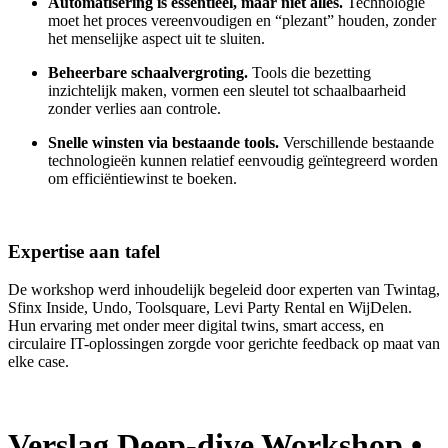
Automatisering is essentieel, maar niet alles.
Technologie
moet het proces vereenvoudigen en “plezant” houden, zonder
het menselijke aspect uit te sluiten.
Beheerbare schaalvergroting.
Tools die bezetting
inzichtelijk maken, vormen een sleutel tot schaalbaarheid
zonder verlies aan controle.
Snelle winsten via bestaande tools.
Verschillende bestaande
technologieën kunnen relatief eenvoudig geïntegreerd worden
om efficiëntiewinst te boeken.
Expertise aan tafel
De workshop werd inhoudelijk begeleid door experten van Twintag,
Sfinx Inside, Undo, Toolsquare, Levi Party Rental en WijDelen.
Hun ervaring met onder meer digital twins, smart access, en
circulaire IT-oplossingen zorgde voor gerichte feedback op maat van
elke case.
Verslag Deep-dive Workshop •